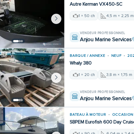
Autre Kerman VX450-SC
1 × 50 ch
4,5 m × 2,25 m
VENDEUR PROFESSIONNEL
Anjou Marine Services
BARQUE / ANNEXE
NEUF
20
Whaly 380
1 × 20 ch
3,8 m × 1,75 m
VENDEUR PROFESSIONNEL
Anjou Marine Services
BATEAU À MOTEUR
OCCASION
SBPEM Eurofish 600 Day Cruis
1 × 90 ch
6,04 m × 2,4 