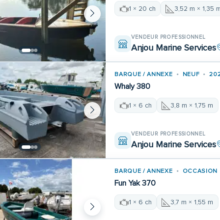
1 × 20 ch
3,52 m × 1,35 
VENDEUR PROFESSIONNEL
Anjou Marine Services
BARQUE / ANNEXE
NEUF
20
Whaly 380
1 × 6 ch
3,8 m × 1,75 m
VENDEUR PROFESSIONNEL
Anjou Marine Services
BARQUE / ANNEXE
OCCASION
Fun Yak 370
1 × 6 ch
3,7 m × 1,55 m