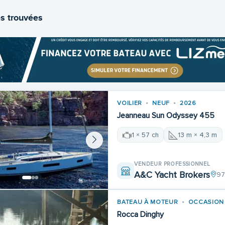
s trouvées
VOILIER
NEUF
2026
Jeanneau Sun Odyssey 455
1 × 57 ch
13 m × 4,3 m
VENDEUR PROFESSIONNEL
A&C Yacht Brokers
97
BATEAU À MOTEUR
OCCASION
Rocca Dinghy