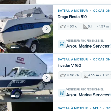
BATEAU À MOTEUR
OCCASION
Drago Fiesta 510
1 × 50 ch
5,1 m × 1,97 m
VENDEUR PROFESSIONNEL
Anjou Marine Services
BATEAU À MOTEUR
OCCASION
Invader V 160
1 × 60 ch
4,55 m × 1,92 
VENDEUR PROFESSIONNEL
Anjou Marine Services
BATEAU À MOTEUR
NEUF
20