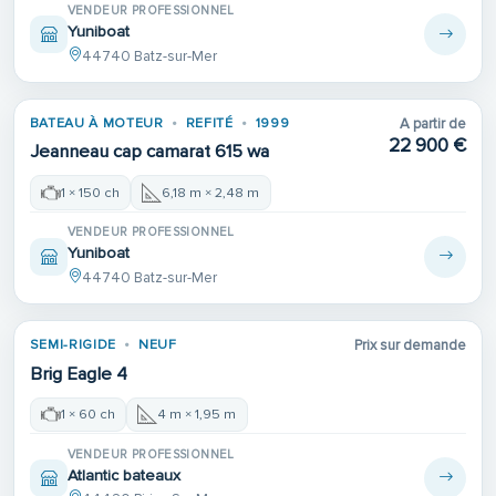
VENDEUR PROFESSIONNEL
Yuniboat
44740 Batz-sur-Mer
Place de port
BATEAU À MOTEUR
REFITÉ
1999
A partir de
REFIT
22 900 €
Jeanneau cap camarat 615 wa
1 × 150 ch
6,18 m × 2,48 m
VENDEUR PROFESSIONNEL
Yuniboat
44740 Batz-sur-Mer
SEMI-RIGIDE
NEUF
Prix sur demande
Brig Eagle 4
1 × 60 ch
4 m × 1,95 m
VENDEUR PROFESSIONNEL
Atlantic bateaux