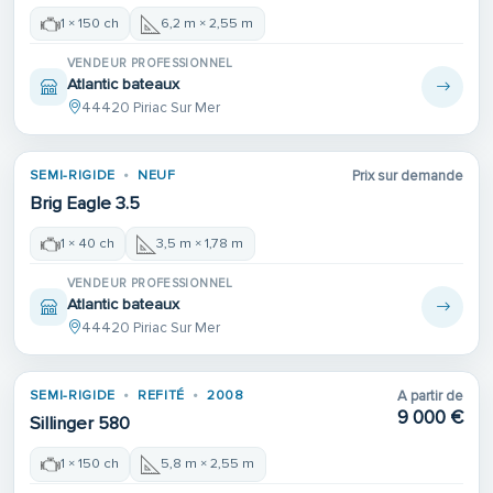
1 × 150 ch
6,2 m × 2,55 m
VENDEUR PROFESSIONNEL
Atlantic bateaux
44420 Piriac Sur Mer
SEMI-RIGIDE
NEUF
Prix sur demande
Brig Eagle 3.5
1 × 40 ch
3,5 m × 1,78 m
VENDEUR PROFESSIONNEL
Atlantic bateaux
44420 Piriac Sur Mer
Place de port
SEMI-RIGIDE
REFITÉ
2008
A partir de
REFIT
9 000 €
Sillinger 580
1 × 150 ch
5,8 m × 2,55 m