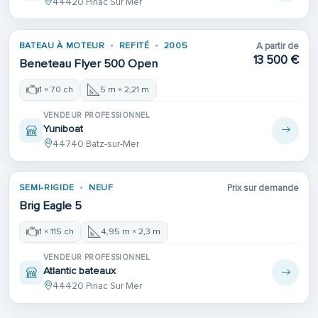
44420 Piriac Sur Mer
Place de port
BATEAU À MOTEUR
REFITÉ
2005
A partir de
REFIT
13 500 €
Beneteau Flyer 500 Open
1 × 70 ch
5 m × 2,21 m
VENDEUR PROFESSIONNEL
Yuniboat
44740 Batz-sur-Mer
SEMI-RIGIDE
NEUF
Prix sur demande
Brig Eagle 5
1 × 115 ch
4,95 m × 2,3 m
VENDEUR PROFESSIONNEL
Atlantic bateaux
44420 Piriac Sur Mer