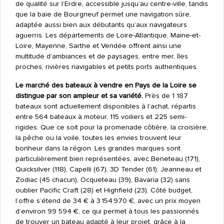
de qualité sur l’Erdre, accessible jusqu’au centre-ville, tandis
que la baie de Bourgneuf permet une navigation sûre,
adaptée aussi bien aux débutants qu’aux navigateurs
aguerris. Les départements de Loire-Atlantique, Maine-et-
Loire, Mayenne, Sarthe et Vendée offrent ainsi une
multitude d’ambiances et de paysages, entre mer, îles
proches, rivières navigables et petits ports authentiques.
Le marché des bateaux à vendre en Pays de la Loire se
distingue par son ampleur et sa variété.
Près de 1 187
bateaux sont actuellement disponibles à l’achat, répartis
entre 564 bateaux à moteur, 115 voiliers et 225 semi-
rigides. Que ce soit pour la promenade côtière, la croisière,
la pêche ou la voile, toutes les envies trouvent leur
bonheur dans la région. Les grandes marques sont
particulièrement bien représentées, avec Beneteau (171),
Quicksilver (118), Capelli (67), 3D Tender (61), Jeanneau et
Zodiac (45 chacun), Ocqueteau (39), Bavaria (32) sans
oublier Pacific Craft (28) et Highfield (23). Côté budget,
l’offre s’étend de 34 € à 3 154 970 €, avec un prix moyen
d’environ 99 594 €, ce qui permet à tous les passionnés
de trouver un bateau adapté à leur projet, grâce à la