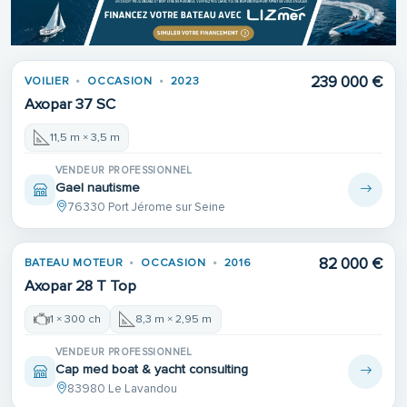
239 000 €
VOILIER
OCCASION
2023
Axopar 37 SC
11,5 m × 3,5 m
VENDEUR PROFESSIONNEL
Gael nautisme
76330 Port Jérome sur Seine
82 000 €
BATEAU MOTEUR
OCCASION
2016
Axopar 28 T Top
1 × 300 ch
8,3 m × 2,95 m
VENDEUR PROFESSIONNEL
Cap med boat & yacht consulting
83980 Le Lavandou