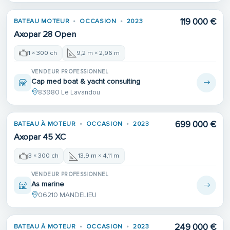
119 000 €
BATEAU MOTEUR
OCCASION
2023
Axopar 28 Open
1 × 300 ch
9,2 m × 2,96 m
VENDEUR PROFESSIONNEL
Cap med boat & yacht consulting
83980 Le Lavandou
699 000 €
BATEAU À MOTEUR
OCCASION
2023
Axopar 45 XC
3 × 300 ch
13,9 m × 4,11 m
VENDEUR PROFESSIONNEL
As marine
06210 MANDELIEU
249 000 €
BATEAU À MOTEUR
OCCASION
2023
1ÈRE MAIN