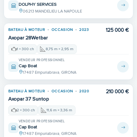
DOLPHY SERVICES
06213 MANDELIEU LA NAPOULE
Place de port
125 000 €
BATEAU À MOTEUR
OCCASION
2023
Axopar 28Wetbar
1 × 300 ch
8,75 m × 2,95 m
VENDEUR PROFESSIONNEL
Cap Boat
17487 Empuriabrava, GIRONA
210 000 €
BATEAU À MOTEUR
OCCASION
2020
Axopar 37 Suntop
2 × 300 ch
11,6 m × 3,36 m
VENDEUR PROFESSIONNEL
Cap Boat
17487 Empuriabrava, GIRONA