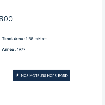
2800
Tirant deau
:
1,56 mètres
Annee
:
1977
NOS MOTEURS HORS-BORD