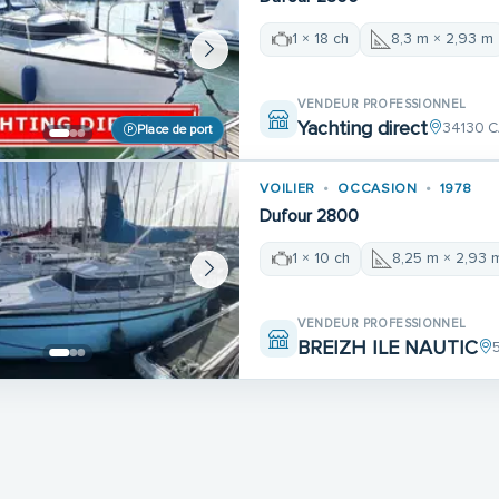
1 × 18 ch
8,3 m × 2,93 m
VENDEUR PROFESSIONNEL
Yachting direct
34130 
Place de port
VOILIER
OCCASION
1978
Dufour 2800
1 × 10 ch
8,25 m × 2,93 
VENDEUR PROFESSIONNEL
BREIZH ILE NAUTIC