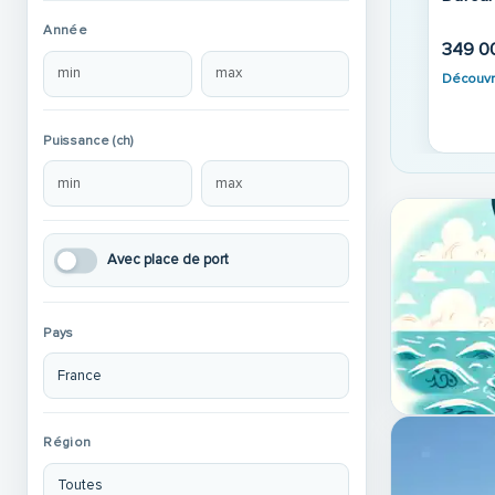
Dufour
Découvrir
CCASION · 2004
Année
our 40
220 0
Découvr
 €
Puissance (ch)
Avec place de port
Pays
Région