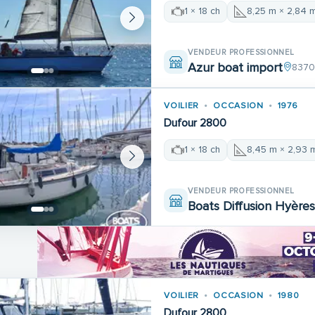
1 × 18 ch
8,25 m × 2,84 
VENDEUR PROFESSIONNEL
Azur boat import
8370
VOILIER
OCCASION
1976
Dufour 2800
1 × 18 ch
8,45 m × 2,93 
VENDEUR PROFESSIONNEL
Boats Diffusion Hyère
VOILIER
OCCASION
1980
Dufour 2800