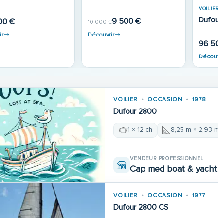
 500 Grand Large
00 €
ir
VOILIER
OCCASION
1978
Dufour 2800
1 × 12 ch
8,25 m × 2,93 
VENDEUR PROFESSIONNEL
Cap med boat & yacht 
VOILIER
OCCASION
1977
Dufour 2800 CS