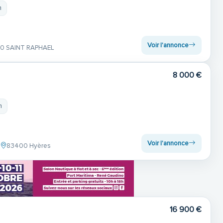
m
Voir l'annonce
0 SAINT RAPHAEL
8 000 €
m
Voir l'annonce
s
83400 Hyères
16 900 €