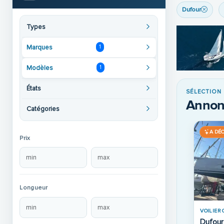
Dufour
Types
Marques
1
Modèles
1
États
SÉLECTION
Annon
Catégories
UVRIR
A DÉCOUVRIR
A DÉ
Prix
VOILIER OCCASION · 2012
Longueur
Dufour 445 Grand Large
Place de port
199 000 €
VOILIER 