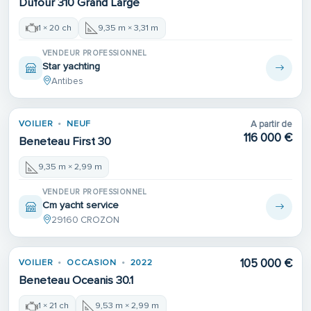
Dufour 310 Grand Large
1 × 20 ch
9,35 m × 3,31 m
VENDEUR PROFESSIONNEL
Star yachting
Antibes
VOILIER
NEUF
A partir de
116 000 €
Beneteau First 30
9,35 m × 2,99 m
VENDEUR PROFESSIONNEL
Cm yacht service
29160 CROZON
105 000 €
VOILIER
OCCASION
2022
Beneteau Oceanis 30.1
1 × 21 ch
9,53 m × 2,99 m