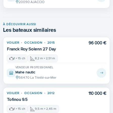
20090 AJACCIO
À DÉCOUVRIR AUSSI
Les bateaux similaires
96 000 €
VOILIER
OCCASION
2015
Franck Roy Solenn 27 Day
1 × 15 ch
8,2 m × 2,51 m
VENDEUR PROFESSIONNEL
Mahe nautic
56470 La Trinité-sur-Mer
110 000 €
VOILIER
OCCASION
2012
Tofinou 9.5
1 × 15 ch
9,5 m × 2,45 m