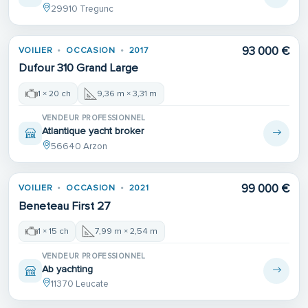
29910 Tregunc
93 000 €
VOILIER
OCCASION
2017
Dufour 310 Grand Large
1 × 20 ch
9,36 m × 3,31 m
VENDEUR PROFESSIONNEL
Atlantique yacht broker
56640 Arzon
99 000 €
VOILIER
OCCASION
2021
Beneteau First 27
1 × 15 ch
7,99 m × 2,54 m
VENDEUR PROFESSIONNEL
Ab yachting
11370 Leucate