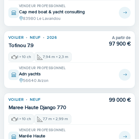
VENDEUR PROFESSIONNEL
Cap med boat & yacht consulting
83980 Le Lavandou
VOILIER
NEUF
2026
A partir de
97 900 €
Tofinou 7.9
1 × 10 ch
7,94 m × 2,3 m
VENDEUR PROFESSIONNEL
Adn yachts
56640 Arzon
99 000 €
VOILIER
NEUF
Maree Haute Django 770
1 × 10 ch
7,7 m × 2,99 m
VENDEUR PROFESSIONNEL
Marée Haute