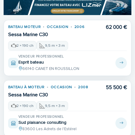
62 000 €
BATEAU MOTEUR
OCCASION
2006
Sessa Marine C30
2 × 190 ch
9,5 m × 3 m
VENDEUR PROFESSIONNEL
Esprit bateau
66140 CANET EN ROUSSILLON
Place de port
55 500 €
BATEAU À MOTEUR
OCCASION
2008
Sessa Marine C30
2 × 190 ch
9,5 m × 3 m
VENDEUR PROFESSIONNEL
Sud plaisance consulting
83600 Les Adrets de l'Estérel